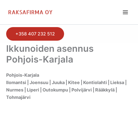
Siirry
sisältöön
+358 407 232 512
Ikkunoiden asennus
Pohjois-Karjala
Pohjois-Karjala
Ilomantsi | Joensuu | Juuka | Kitee | Kontiolahti | Lieksa |
Nurmes | Liperi | Outokumpu | Polvijärvi | Rääkkylä |
Tohmajärvi