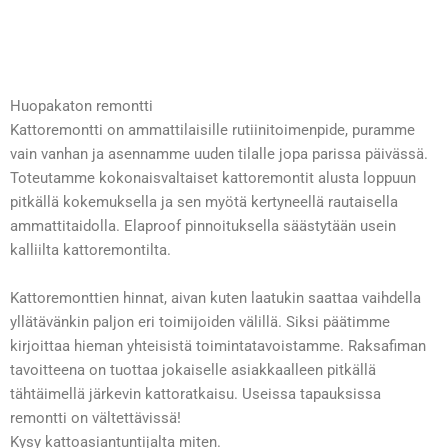
Huopakaton remontti
Kattoremontti on ammattilaisille rutiinitoimenpide, puramme
vain vanhan ja asennamme uuden tilalle jopa parissa päivässä.
Toteutamme kokonaisvaltaiset kattoremontit alusta loppuun
pitkällä kokemuksella ja sen myötä kertyneellä rautaisella
ammattitaidolla. Elaproof pinnoituksella säästytään usein
kalliilta kattoremontilta.
Kattoremonttien hinnat, aivan kuten laatukin saattaa vaihdella
yllätävänkin paljon eri toimijoiden välillä. Siksi päätimme
kirjoittaa hieman yhteisistä toimintatavoistamme. Raksafiman
tavoitteena on tuottaa jokaiselle asiakkaalleen pitkällä
tähtäimellä järkevin kattoratkaisu. Useissa tapauksissa
remontti on vältettävissä!
Kysy kattoasiantuntijalta miten.