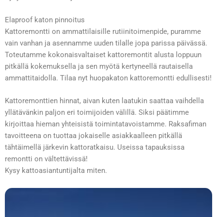
Elaproof katon pinnoitus
Kattoremontti on ammattilaisille rutiinitoimenpide, puramme
vain vanhan ja asennamme uuden tilalle jopa parissa päivässä.
Toteutamme kokonaisvaltaiset kattoremontit alusta loppuun
pitkällä kokemuksella ja sen myötä kertyneellä rautaisella
ammattitaidolla. Tilaa nyt huopakaton kattoremontti edullisesti!
Kattoremonttien hinnat, aivan kuten laatukin saattaa vaihdella
yllätävänkin paljon eri toimijoiden välillä. Siksi päätimme
kirjoittaa hieman yhteisistä toimintatavoistamme. Raksafiman
tavoitteena on tuottaa jokaiselle asiakkaalleen pitkällä
tähtäimellä järkevin kattoratkaisu. Useissa tapauksissa
remontti on vältettävissä!
Kysy kattoasiantuntijalta miten.