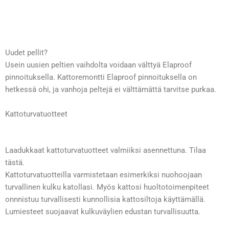
Uudet pellit?
Usein uusien peltien vaihdolta voidaan välttyä Elaproof
pinnoituksella. Kattoremontti Elaproof pinnoituksella on
hetkessä ohi, ja vanhoja peltejä ei välttämättä tarvitse purkaa.
Kattoturvatuotteet
Laadukkaat kattoturvatuotteet valmiiksi asennettuna.
Tilaa
tästä.
Kattoturvatuotteilla varmistetaan esimerkiksi nuohoojaan
turvallinen kulku katollasi. Myös kattosi huoltotoimenpiteet
onnnistuu turvallisesti kunnollisia kattosiltoja käyttämällä.
Lumiesteet suojaavat kulkuväylien edustan turvallisuutta.