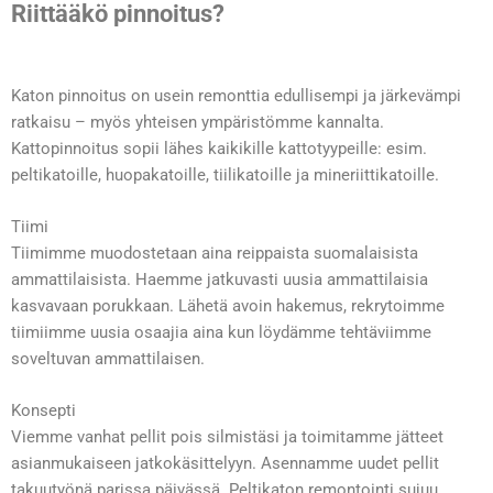
Riittääkö pinnoitus?
Katon pinnoitus on usein remonttia edullisempi ja järkevämpi
ratkaisu – myös yhteisen ympäristömme kannalta.
Kattopinnoitus sopii lähes kaikikille kattotyypeille: esim.
peltikatoille
,
huopakatoille
,
tiilikatoille
ja
mineriittikatoille.
Tiimi
Tiimimme muodostetaan aina reippaista suomalaisista
ammattilaisista. Haemme jatkuvasti uusia ammattilaisia
kasvavaan porukkaan. Lähetä avoin hakemus, rekrytoimme
tiimiimme uusia osaajia aina kun löydämme tehtäviimme
soveltuvan ammattilaisen.
Konsepti
Viemme vanhat pellit pois silmistäsi ja toimitamme jätteet
asianmukaiseen jatkokäsittelyyn. Asennamme uudet pellit
takuutyönä parissa päivässä. Peltikaton remontointi sujuu