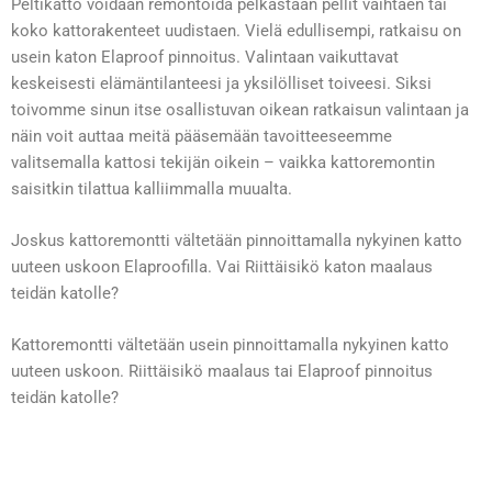
Peltikatto voidaan remontoida pelkästään pellit vaihtaen tai
koko kattorakenteet uudistaen. Vielä edullisempi, ratkaisu on
usein katon Elaproof pinnoitus. Valintaan vaikuttavat
keskeisesti elämäntilanteesi ja yksilölliset toiveesi. Siksi
toivomme sinun itse osallistuvan oikean ratkaisun valintaan ja
näin voit auttaa meitä pääsemään tavoitteeseemme
valitsemalla kattosi tekijän oikein – vaikka kattoremontin
saisitkin tilattua kalliimmalla muualta.
Joskus kattoremontti vältetään pinnoittamalla nykyinen katto
uuteen uskoon Elaproofilla. Vai
Riittäisikö katon maalaus
teidän katolle?
Kattoremontti vältetään usein pinnoittamalla nykyinen katto
uuteen uskoon.
Riittäisikö maalaus
tai
Elaproof pinnoitus
teidän katolle?