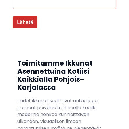
Lähetä
Toimitamme Ikkunat
Asennettuina Kotiisi
Kaikkialla Pohjois-
Karjalassa
Uudet ikkunat saattavat antaa jopa
parhaat päivänsä nähneelle kodille
modernia henkeä kunnioittavan
ulkonäön. Visuaalisen ilmeen
parantumisen myötä ne pienentävät