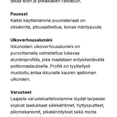
takaa tiiviin ja pitkäikäisen ratkaisun.
Puuosat
Kaikki käyttämämme puumateriaali on
oksatonta, pituusjatkettua, kovaa mäntypuuta.
Ulkoverhousalumiini
Ikkunoiden ulkoverhousalumiini on
pursottamalla valmistettua tukevaa
alumiiniprofiilia, joka maalataan erityiskestävällä
polttomaalauksella. Profiili on tyylitellysti
muotoiltu antaa ikkunalle kauniin ajattoman
ulkonäön.
Varusteet
Laajasta varusteluettelostamme löydät tarpeisiisi
sopivat laadukkaat sälekaihtimet, hyttyspuitteet,
piilomekanismit, pikakiinnitykset sekä monia