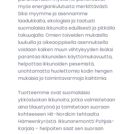
myös energiankulutusta merkittävästi.
Siksi myymme ja asennamme
laadukkaita, ekologisia ja taatusti
suomalaisia ikkunoita edullisesti ja pitkällä
takuuajalla. Omien toiveiden mukaisilla
luukuilla ja oikeaoppisella asennuksella
voidaan kaiken muun viihtyisyyden lisäksi
parantaa ikkunoiden käyttömukavuutta,
helpottaa ikkunoiden pesemistä,
unohtamatta huolettomia kodin hengen
mukaisia ja toimintavarmoja kaihtimia.
Tuotteemme ovat suomalaisia
ykkösluokan ikkunoita, jotka valmistetaan
aina tilaustyönä ja toimitetaan suoraan
kohteeseen
Hit-Nordicin
tehtaalta
Hämeenkyröstä. Ikkunaremontti Pohjois-
Karjala – helpoiten saat sen suoraan