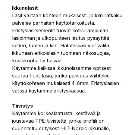
Ikkunalasit
Lasit valitaan kohteen mukaisesti, jolloin ratkaisu
palvelee parhaiten käyttötarkoitusta.
Eristyslasielementit tuovat kotiisi lämpimän
lasipinnan ja ulkopuitteen lasitus pysäyttää
veden, lumen ja lian. Halutessasi voit valita
ikkunaan erikoislasin tuomaan näkösuojaa,
kodikkuutta tai turvaa.
Käytämme kaikissa ikkunoissamme optisesti
suoraa float-lasia, jonka paksuus vaihtelee
käyttökohteen mukaisesti 4-6mm. Eristyslasien
välissä käytämme eristyskaasua.
Tiivistys
Käytämme korkealaatuista, kestävää ja
joustavaa TPE-tiivistettä, jonka profiili on
suunniteltu erityisesti HIT-Nordic ikkunalle,