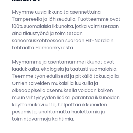
Myymme uusia ikkunoita asennettuina
Tampereella ja lähiseudulla. Tuotteemme ovat
100% suomalaisia ikkunoita, jotka valmistetaan
aina tilaustyönä ja toimitetaan
saneerauskohteeseen suoraan
Hit-Nordicin
tehtaalta Hämeenkyröstä.
Myymämme ja asentamamme ikkunat ovat
laadukkaita, ekologisia ja taatusti suomalaisia.
Teemme työn edullisesti ja pitkällä takuuajalla.
Omien toiveiden mukaisilla luukuilla ja
oikeaoppisella asennuksella voidaan kaiken
muun viihtyisyyden lisäksi parantaa ikkunoiden
käyttömukavuutta, helpottaa ikkunoiden
pesemistä, unohtamatta huolettomia ja
toimintavarmoja kaihtimia.