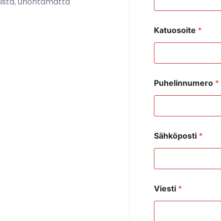
istä, unohtamatta
Katuosoite
*
Puhelinnumero
*
Sähköposti
*
Viesti
*