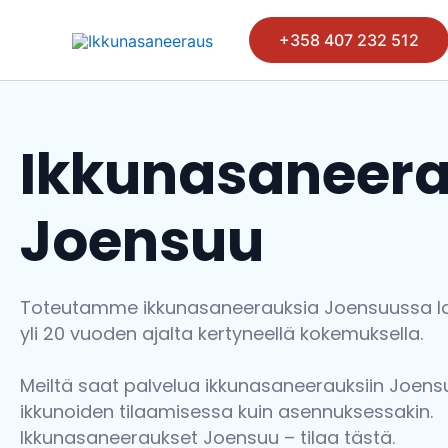
Siirry
sisältöön
+358 407 232 512
Ikkunasaneer
Joensuu
Toteutamme ikkunasaneerauksia Joensuussa la
yli 20 vuoden ajalta kertyneellä kokemuksella.
Meiltä saat palvelua ikkunasaneerauksiin Joensu
ikkunoiden tilaamisessa kuin asennuksessakin.
Ikkunasaneeraukset Joensuu – tilaa
tästä.