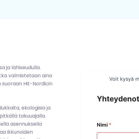
 ja lähiseudulla.
tka valmistetaan aina
Voit kysyä m
n suoraan
Hit-Nordicin
Yhteydenot
aita, ekologisia ja
itkällä takuuajalla.
sella asennuksella
Nimi
*
taa ikkunoiden