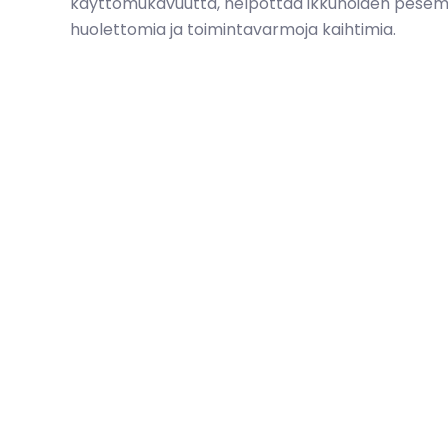
käyttömukavuutta, helpottaa ikkunoiden pesem
huolettomia ja toimintavarmoja kaihtimia.