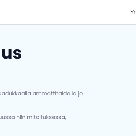
Yr
aus
adukkaalla ammattitaidolla jo
ussa niin mitoituksessa,