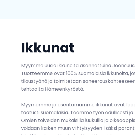
Ikkunat
Myymme uusia ikkunoita asennettuina Joensuussa
Tuotteemme ovat 100% suomalaisia ikkunoita, jo
tilaustyönä ja toimitetaan saneerauskohteesee
tehtaalta Hämeenkyröstä.
Myymämme ja asentamamme ikkunat ovat laadukk
taatusti suomalaisia. Teemme työn edullisesti ja p
Omien toiveiden mukaisilla luukuilla ja oikeaoppi
voidaan kaiken muun viihtyisyyden lisäksi paran