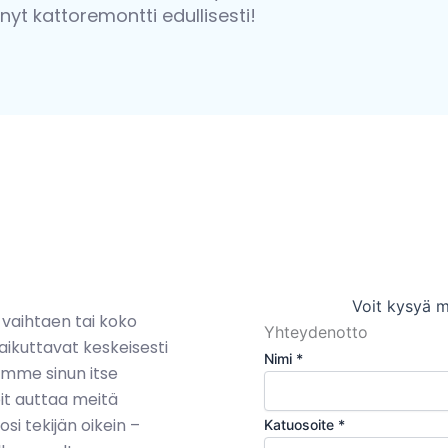
yt kattoremontti edullisesti!
Voit kysyä m
 vaihtaen tai koko
Yhteydenotto
aikuttavat keskeisesti
Nimi
*
ivomme sinun itse
oit auttaa meitä
i tekijän oikein –
Katuosoite
*