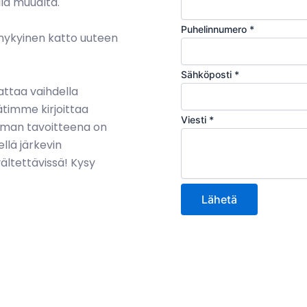
lla muualta.
Puhelinnumero
*
nykyinen katto uuteen
Sähköposti
*
attaa vaihdella
äätimme kirjoittaa
Viesti
*
iman tavoitteena on
llä järkevin
vältettävissä!
Kysy
Lähetä