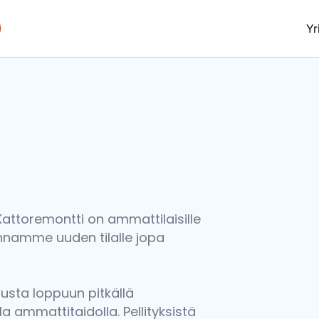
Yr
ttoremontti on ammattilaisille
nnamme uuden tilalle jopa
usta loppuun pitkällä
a ammattitaidolla. Pellityksistä