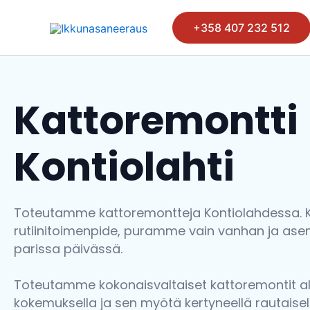
Siirry
sisältöön
+358 407 232 512
Kattoremontti
Kontiolahti
Toteutamme kattoremontteja Kontiolahdessa. Ka
rutiinitoimenpide, puramme vain vanhan ja ase
parissa päivässä.
Toteutamme kokonaisvaltaiset kattoremontit al
kokemuksella ja sen myötä kertyneellä rautaisell