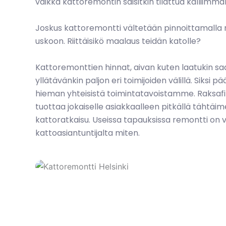
vaikka kattoremontin saisitkin tilattua kalliimma
Joskus kattoremontti vältetään pinnoittamalla 
uskoon.
Riittäisikö maalaus
teidän katolle?
Kattoremonttien hinnat, aivan kuten laatukin sa
yllätävänkin paljon eri toimijoiden välillä. Siksi p
hieman yhteisistä toimintatavoistamme. Raksaf
tuottaa jokaiselle asiakkaalleen pitkällä tähtäime
kattoratkaisu. Useissa tapauksissa remontti on 
kattoasiantuntijalta miten.