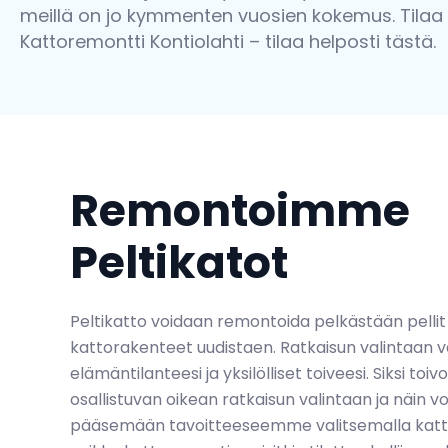
meillä on jo kymmenten vuosien kokemus. Tilaa n
Kattoremontti Kontiolahti –
tilaa helposti tästä.
Remontoimme
Peltikatot
Peltikatto voidaan remontoida pelkästään pellit
kattorakenteet uudistaen. Ratkaisun valintaan v
elämäntilanteesi ja yksilölliset toiveesi. Siksi to
osallistuvan oikean ratkaisun valintaan ja näin v
pääsemään tavoitteeseemme valitsemalla kattos