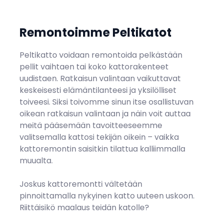
Remontoimme Peltikatot
Peltikatto voidaan remontoida pelkästään
pellit vaihtaen tai koko kattorakenteet
uudistaen. Ratkaisun valintaan vaikuttavat
keskeisesti elämäntilanteesi ja yksilölliset
toiveesi. Siksi toivomme sinun itse osallistuvan
oikean ratkaisun valintaan ja näin voit auttaa
meitä pääsemään tavoitteeseemme
valitsemalla kattosi tekijän oikein – vaikka
kattoremontin saisitkin tilattua kalliimmalla
muualta.
Joskus kattoremontti vältetään
pinnoittamalla nykyinen katto uuteen uskoon.
Riittäisikö maalaus
teidän katolle?