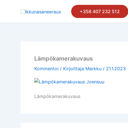
Siirry
sisältöön
+358 407 232 512
Lämpökamerakuvaus
Kommentoi
/ Kirjoittaja
Markku
/
21.1.2023
Lämpökamerakuvaus