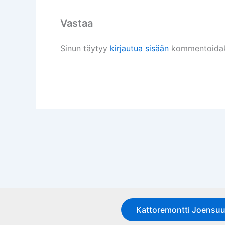
Vastaa
Sinun täytyy
kirjautua sisään
kommentoidak
Kattoremontti Joensu