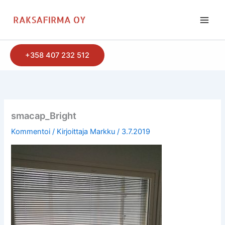
Siirry
sisältöön
+358 407 232 512
smacap_Bright
Kommentoi
/ Kirjoittaja
Markku
/
3.7.2019