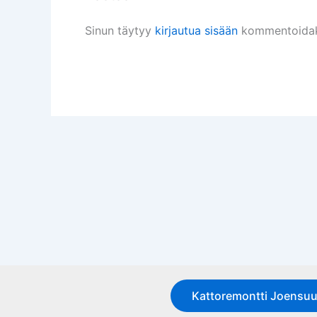
Sinun täytyy
kirjautua sisään
kommentoidak
Kattoremontti Joensu