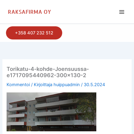
Siirry
sisältöön
+358 407 232 512
Torikatu-4-kohde-Joensuussa-
e1717095440962-300×130-2
Kommentoi
/ Kirjoittaja
huippuadmin
/
30.5.2024