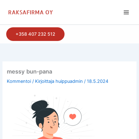
Siirry
sisältöön
+358 407 232 512
messy bun-pana
Kommentoi
/ Kirjoittaja
huippuadmin
/
18.5.2024