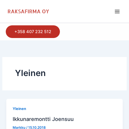
Siirry
sisältöön
+358 407 232 512
Yleinen
Yleinen
Ikkunaremontti Joensuu
Markku
/
15.10.2018